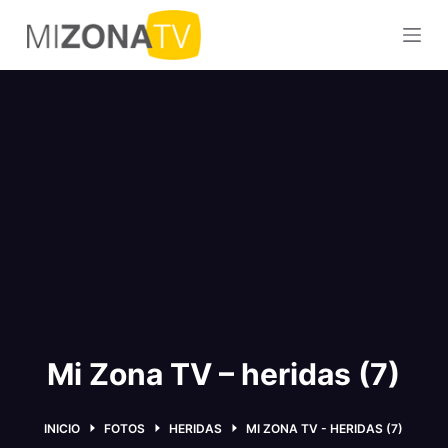
S
a
l
t
a
r
a
l
c
o
n
t
e
n
Mi Zona TV – heridas (7)
i
d
INICIO
FOTOS
HERIDAS
MI ZONA TV - HERIDAS (7)
o