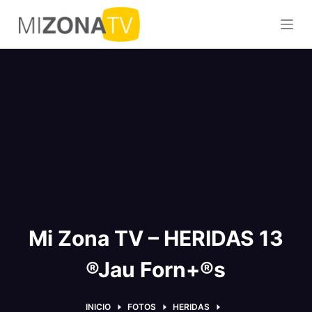
S
a
l
t
a
r
a
l
c
o
n
t
Mi Zona TV – HERIDAS 13
e
n
®Jau Forn+®s
i
d
o
INICIO
FOTOS
HERIDAS