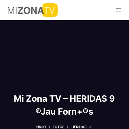
S
a
l
t
a
r
a
l
c
o
n
t
Mi Zona TV – HERIDAS 9
e
n
®Jau Forn+®s
i
d
o
INICIO
FOTOS
HERIDAS