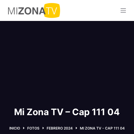
S
a
l
t
a
r
a
l
c
o
n
t
e
n
Mi Zona TV – Cap 111 04
i
d
INICIO
FOTOS
FEBRERO 2024
MI ZONA TV - CAP 111 04
o