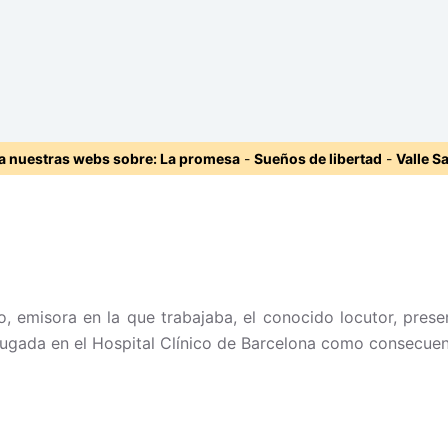
ta nuestras webs sobre:
La promesa
-
Sueños de libertad
-
Valle S
emisora en la que trabajaba, el conocido locutor, presen
rugada en el Hospital Clínico de Barcelona como consecue