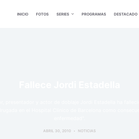
INICIO
FOTOS
SERIES
PROGRAMAS
DESTACADO
Fallece Jordi Estadella
r, presentador y actor de doblaje Jordi Estadella ha fallec
rugada en el Hospital Clínico de Barcelona como consecue
enfermedad".
ABRIL 30, 2010
NOTICIAS