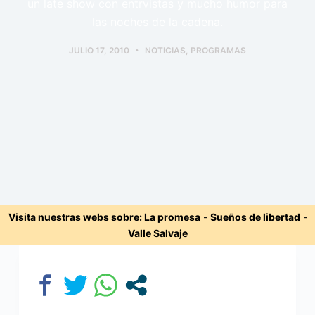
un late show con entrvistas y mucho humor para
las noches de la cadena.
JULIO 17, 2010
NOTICIAS
,
PROGRAMAS
Visita nuestras webs sobre:
La promesa
-
Sueños de libertad
-
Valle Salvaje