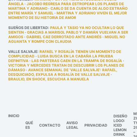
ÁNGELA
·
JACOBO REGRESA PARA ESTROPEAR LOS PLANES DE
MARTINA Y ADRIANO
·
CARLO SE DA CUENTA DE ALGO EXTRAÑO
ENTRE MARÍA Y SAMUEL
·
MARTINA Y ADRIANO VIVEN EL MEJOR
MOMENTO DE SU HISTORIA DE AMOR
SUEÑOS DE LIBERTAD
:
PAULA Y TASIO YA NO OCULTAN LO QUE
SIENTEN
·
GRACIAS A MARISOL PABLO Y DAMIÁN VUELVAN A SER
AMIGOS
·
GABRIEL CAE DERROTADO ANTE ANDRÉS
·
MIGUEL NO
AGUANTA Y ROMPE CON CLAUDIA
VALLE SALVAJE
:
RAFAEL Y ROSALÍA TIENEN UN MOMENTO DE
COMPLICIDAD
·
LUISA BUSCA EN LA CABAÑA LA PRUEBA
DEFINITIVA
·
LAS PARTERAS CAEN EN LA TRAMPA DE ROSALÍA
·
VICTORIA Y MERCEDES TRATAN DE DESCUBRIR LOS PLANES DE
DÁMASO
·
AVANCE SEMANAL DE ‘VALLE SALVAJE’: RAFAEL,
DESQUICIADO, EXPULSA A ROSALÍA DE VALLE SALVAJE
·
BRAULIO, EN SHOCK, ESCUCHA A MANUELA
M
INICIO
DISEÑO
Z
LOGO:
QUÉ
AVISO
T
CONTACTO
PRIVACIDAD
ICED
ES
LEGAL
2
LEMON
–
DRINK
2