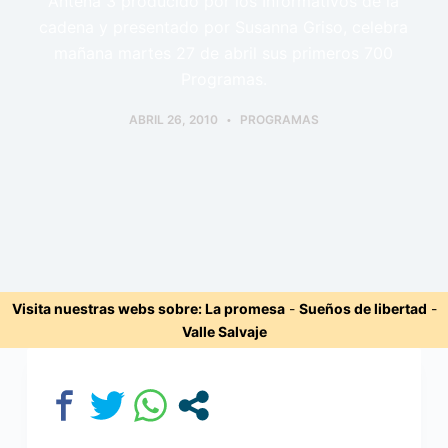
Antena 3 producido por los Informativos de la
cadena y presentado por Susanna Griso, celebra
mañana martes 27 de abril sus primeros 700
Programas.
ABRIL 26, 2010
PROGRAMAS
Visita nuestras webs sobre:
La promesa
-
Sueños de libertad
-
Valle Salvaje