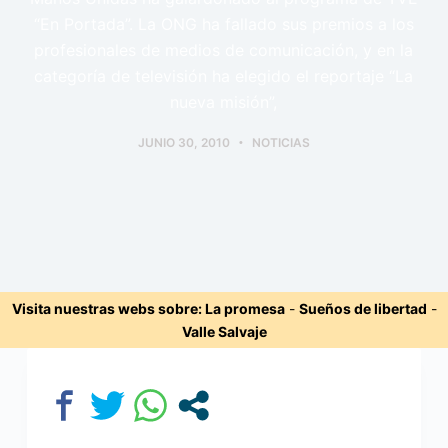
“En Portada”. La ONG ha fallado sus premios a los
profesionales de medios de comunicación, y en la
categoría de televisión ha elegido el reportaje “La
nueva misión”,
JUNIO 30, 2010
NOTICIAS
Visita nuestras webs sobre:
La promesa
-
Sueños de libertad
-
Valle Salvaje