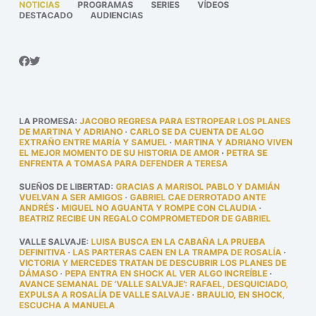
NOTICIAS
PROGRAMAS
SERIES
VÍDEOS
DESTACADO
AUDIENCIAS
LA PROMESA
:
JACOBO REGRESA PARA ESTROPEAR LOS PLANES
DE MARTINA Y ADRIANO
·
CARLO SE DA CUENTA DE ALGO
EXTRAÑO ENTRE MARÍA Y SAMUEL
·
MARTINA Y ADRIANO VIVEN
EL MEJOR MOMENTO DE SU HISTORIA DE AMOR
·
PETRA SE
ENFRENTA A TOMASA PARA DEFENDER A TERESA
SUEÑOS DE LIBERTAD
:
GRACIAS A MARISOL PABLO Y DAMIÁN
VUELVAN A SER AMIGOS
·
GABRIEL CAE DERROTADO ANTE
ANDRÉS
·
MIGUEL NO AGUANTA Y ROMPE CON CLAUDIA
·
BEATRIZ RECIBE UN REGALO COMPROMETEDOR DE GABRIEL
VALLE SALVAJE
:
LUISA BUSCA EN LA CABAÑA LA PRUEBA
DEFINITIVA
·
LAS PARTERAS CAEN EN LA TRAMPA DE ROSALÍA
·
VICTORIA Y MERCEDES TRATAN DE DESCUBRIR LOS PLANES DE
DÁMASO
·
PEPA ENTRA EN SHOCK AL VER ALGO INCREÍBLE
·
AVANCE SEMANAL DE ‘VALLE SALVAJE’: RAFAEL, DESQUICIADO,
EXPULSA A ROSALÍA DE VALLE SALVAJE
·
BRAULIO, EN SHOCK,
ESCUCHA A MANUELA