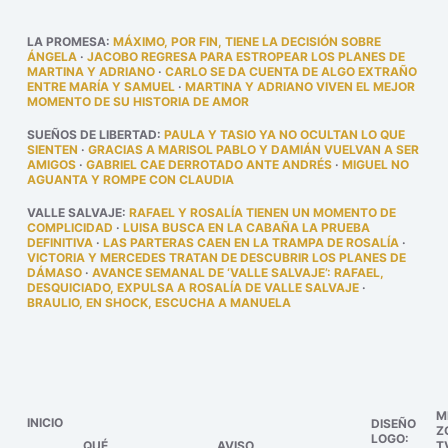
LA PROMESA
:
MÁXIMO, POR FIN, TIENE LA DECISIÓN SOBRE
ÁNGELA
·
JACOBO REGRESA PARA ESTROPEAR LOS PLANES DE
MARTINA Y ADRIANO
·
CARLO SE DA CUENTA DE ALGO EXTRAÑO
ENTRE MARÍA Y SAMUEL
·
MARTINA Y ADRIANO VIVEN EL MEJOR
MOMENTO DE SU HISTORIA DE AMOR
SUEÑOS DE LIBERTAD
:
PAULA Y TASIO YA NO OCULTAN LO QUE
SIENTEN
·
GRACIAS A MARISOL PABLO Y DAMIÁN VUELVAN A SER
AMIGOS
·
GABRIEL CAE DERROTADO ANTE ANDRÉS
·
MIGUEL NO
AGUANTA Y ROMPE CON CLAUDIA
VALLE SALVAJE
:
RAFAEL Y ROSALÍA TIENEN UN MOMENTO DE
COMPLICIDAD
·
LUISA BUSCA EN LA CABAÑA LA PRUEBA
DEFINITIVA
·
LAS PARTERAS CAEN EN LA TRAMPA DE ROSALÍA
·
VICTORIA Y MERCEDES TRATAN DE DESCUBRIR LOS PLANES DE
DÁMASO
·
AVANCE SEMANAL DE ‘VALLE SALVAJE’: RAFAEL,
DESQUICIADO, EXPULSA A ROSALÍA DE VALLE SALVAJE
·
BRAULIO, EN SHOCK, ESCUCHA A MANUELA
M
INICIO
DISEÑO
Z
LOGO:
QUÉ
AVISO
T