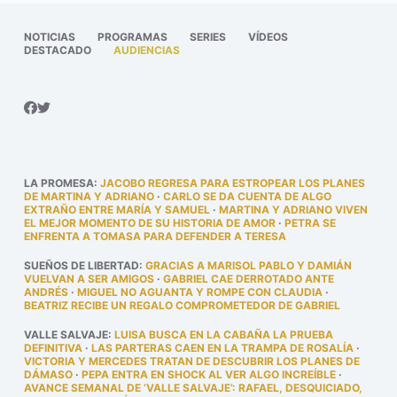
NOTICIAS
PROGRAMAS
SERIES
VÍDEOS
DESTACADO
AUDIENCIAS
LA PROMESA
:
JACOBO REGRESA PARA ESTROPEAR LOS PLANES
DE MARTINA Y ADRIANO
·
CARLO SE DA CUENTA DE ALGO
EXTRAÑO ENTRE MARÍA Y SAMUEL
·
MARTINA Y ADRIANO VIVEN
EL MEJOR MOMENTO DE SU HISTORIA DE AMOR
·
PETRA SE
ENFRENTA A TOMASA PARA DEFENDER A TERESA
SUEÑOS DE LIBERTAD
:
GRACIAS A MARISOL PABLO Y DAMIÁN
VUELVAN A SER AMIGOS
·
GABRIEL CAE DERROTADO ANTE
ANDRÉS
·
MIGUEL NO AGUANTA Y ROMPE CON CLAUDIA
·
BEATRIZ RECIBE UN REGALO COMPROMETEDOR DE GABRIEL
VALLE SALVAJE
:
LUISA BUSCA EN LA CABAÑA LA PRUEBA
DEFINITIVA
·
LAS PARTERAS CAEN EN LA TRAMPA DE ROSALÍA
·
VICTORIA Y MERCEDES TRATAN DE DESCUBRIR LOS PLANES DE
DÁMASO
·
PEPA ENTRA EN SHOCK AL VER ALGO INCREÍBLE
·
AVANCE SEMANAL DE ‘VALLE SALVAJE’: RAFAEL, DESQUICIADO,