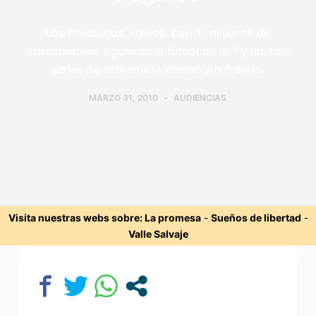
Los telediarios, líderes, casi 11 millones de
espectadores siguieron el fútbol de la 1 y las tres
series de sobremesa lideran sus franjas.
MARZO 31, 2010
AUDIENCIAS
Visita nuestras webs sobre:
La promesa
-
Sueños de libertad
-
Valle Salvaje