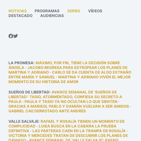
NOTICIAS
PROGRAMAS
SERIES
VÍDEOS
DESTACADO
AUDIENCIAS
LA PROMESA
:
MÁXIMO, POR FIN, TIENE LA DECISIÓN SOBRE
ÁNGELA
·
JACOBO REGRESA PARA ESTROPEAR LOS PLANES DE
MARTINA Y ADRIANO
·
CARLO SE DA CUENTA DE ALGO EXTRAÑO
ENTRE MARÍA Y SAMUEL
·
MARTINA Y ADRIANO VIVEN EL MEJOR
MOMENTO DE SU HISTORIA DE AMOR
SUEÑOS DE LIBERTAD
:
AVANCE SEMANAL DE ‘SUEÑOS DE
LIBERTAD’: TASIO, ATORMENTADO, CONFIESA SU SECRETO A
PAULA
·
PAULA Y TASIO YA NO OCULTAN LO QUE SIENTEN
·
GRACIAS A MARISOL PABLO Y DAMIÁN VUELVAN A SER AMIGOS
·
GABRIEL CAE DERROTADO ANTE ANDRÉS
VALLE SALVAJE
:
RAFAEL Y ROSALÍA TIENEN UN MOMENTO DE
COMPLICIDAD
·
LUISA BUSCA EN LA CABAÑA LA PRUEBA
DEFINITIVA
·
LAS PARTERAS CAEN EN LA TRAMPA DE ROSALÍA
·
VICTORIA Y MERCEDES TRATAN DE DESCUBRIR LOS PLANES DE
DÁMASO
·
AVANCE SEMANAL DE ‘VALLE SALVAJE’: RAFAEL,