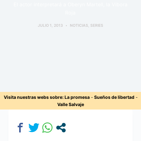
El actor interpretará a Oberyn Martell, la Vibora
Roja
JULIO 1, 2013
NOTICIAS
,
SERIES
Visita nuestras webs sobre:
La promesa
-
Sueños de libertad
-
Valle Salvaje