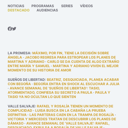
NOTICIAS
PROGRAMAS
SERIES
VÍDEOS
DESTACADO
AUDIENCIAS
LA PROMESA
:
MÁXIMO, POR FIN, TIENE LA DECISIÓN SOBRE
ÁNGELA
·
JACOBO REGRESA PARA ESTROPEAR LOS PLANES DE
MARTINA Y ADRIANO
·
CARLO SE DA CUENTA DE ALGO EXTRAÑO
ENTRE MARÍA Y SAMUEL
·
MARTINA Y ADRIANO VIVEN EL MEJOR
MOMENTO DE SU HISTORIA DE AMOR
SUEÑOS DE LIBERTAD
:
BEATRIZ, DESQUICIADA, PLANEA ACABAR
CON BEGOÑA
·
BEGOÑA ENTRA EN SHOCK AL ESCUCHAR A JULIA
·
AVANCE SEMANAL DE ‘SUEÑOS DE LIBERTAD’: TASIO,
ATORMENTADO, CONFIESA SU SECRETO A PAULA
·
PAULA Y
TASIO YA NO OCULTAN LO QUE SIENTEN
VALLE SALVAJE
:
RAFAEL Y ROSALÍA TIENEN UN MOMENTO DE
COMPLICIDAD
·
LUISA BUSCA EN LA CABAÑA LA PRUEBA
DEFINITIVA
·
LAS PARTERAS CAEN EN LA TRAMPA DE ROSALÍA
·
VICTORIA Y MERCEDES TRATAN DE DESCUBRIR LOS PLANES DE
DÁMASO
·
AVANCE SEMANAL DE ‘VALLE SALVAJE’: RAFAEL,
DESQUICIADO, EXPULSA A ROSALÍA DE VALLE SALVAJE
·