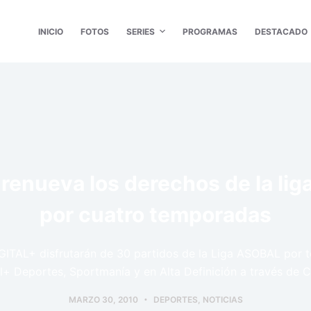
INICIO
FOTOS
SERIES
PROGRAMAS
DESTACADO
, renueva los derechos de la l
por cuatro temporadas
DIGITAL+ disfrutarán de 30 partidos de la Liga ASOBAL por 
l+ Deportes, Sportmanía y en Alta Definición a través de 
MARZO 30, 2010
DEPORTES
,
NOTICIAS