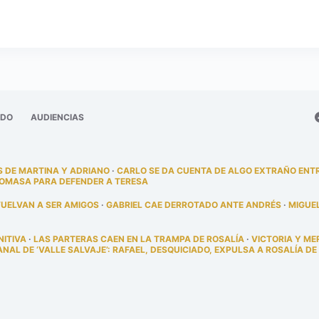
ADO
AUDIENCIAS
 DE MARTINA Y ADRIANO
·
CARLO SE DA CUENTA DE ALGO EXTRAÑO ENT
TOMASA PARA DEFENDER A TERESA
VUELVAN A SER AMIGOS
·
GABRIEL CAE DERROTADO ANTE ANDRÉS
·
MIGUE
NITIVA
·
LAS PARTERAS CAEN EN LA TRAMPA DE ROSALÍA
·
VICTORIA Y ME
AL DE ‘VALLE SALVAJE’: RAFAEL, DESQUICIADO, EXPULSA A ROSALÍA DE