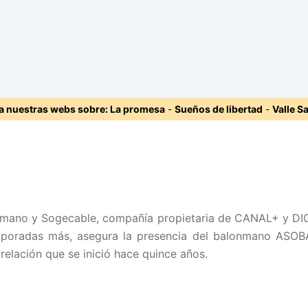
ta nuestras webs sobre:
La promesa
-
Sueños de libertad
-
Valle S
nmano y Sogecable, compañía propietaria de CANAL+ y DIG
poradas más, asegura la presencia del balonmano ASOBA
relación que se inició hace quince años.