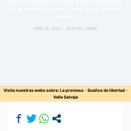
emitirá en emisión simultánea el final más esperado
de la televisión, al mismo tiempo que es Estados
Unidos.
ABRIL 26, 2010
NOTICIAS
,
SERIES
Visita nuestras webs sobre:
La promesa
-
Sueños de libertad
-
Valle Salvaje