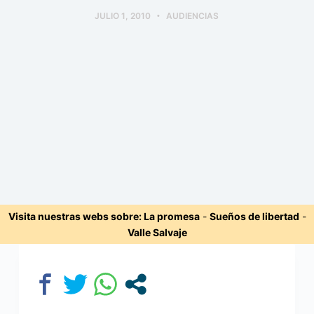
JULIO 1, 2010
AUDIENCIAS
Visita nuestras webs sobre:
La promesa
-
Sueños de libertad
-
Valle Salvaje