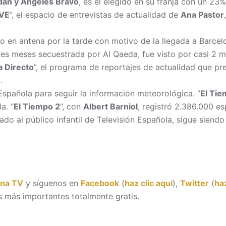
dán y Ángeles Bravo
, es el elegido en su franja con un 23
TVE
”, el espacio de entrevistas de actualidad de
Ana Pastor
so en antena por la tarde con motivo de la llegada a Barce
res meses secuestrada por Al Qaeda, fue visto por casi 2 m
 Directo
”, el programa de reportajes de actualidad que p
.
Española para seguir la información meteorológica. “
El Tie
a. “
El Tiempo 2
”, con
Albert Barniol
, registró 2.386.000 es
cado al público infantil de Televisión Española, sigue sien
ona TV
y síguenos en
Facebook
(
haz clic aquí
),
Twitter
(
haz
 más importantes totalmente gratis.