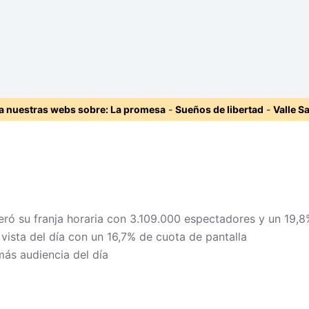
ta nuestras webs sobre:
La promesa
-
Sueños de libertad
-
Valle S
ideró su franja horaria con 3.109.000 espectadores y un 19,
 vista del día con un 16,7% de cuota de pantalla
más audiencia del día