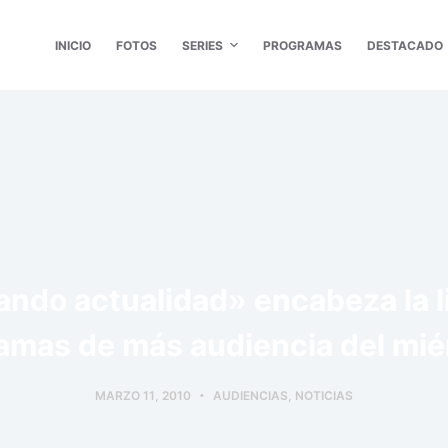
INICIO
FOTOS
SERIES
PROGRAMAS
DESTACADO
do actualidad» encabeza la l
amas de más audiencia del mié
MARZO 11, 2010
AUDIENCIAS
,
NOTICIAS