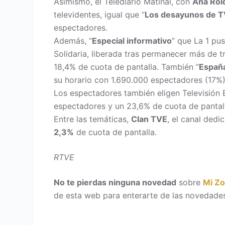
Asímismo, el Telediario Matinal, con
Ana Rol
televidentes, igual que “
Los desayunos de 
espectadores.
Además, “
Especial informativo
” que La 1 pu
Solidaria, liberada tras permanecer más de t
18,4% de cuota de pantalla. También “
España
su horario con 1.690.000 espectadores (17%)
Los espectadores también eligen Televisión 
espectadores y un 23,6% de cuota de pantall
Entre las temáticas,
Clan TVE
, el canal dedi
2,3%
de cuota de pantalla.
RTVE
No te pierdas ninguna novedad
sobre
Mi Z
de esta web para enterarte de las novedades