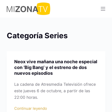
S
a
l
t
a
Categoría
Series
r
a
l
c
Neox vive mañana una noche especial
o
con ‘Big Bang’ y el estreno de dos
n
nuevos episodios
t
e
La cadena de Atresmedia Televisión ofrece
n
este jueves 6 de octubre, a partir de las
i
22:00 horas.
d
Continuar leyendo
o