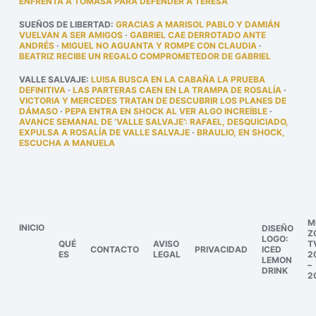
ENFRENTA A TOMASA PARA DEFENDER A TERESA
SUEÑOS DE LIBERTAD
:
GRACIAS A MARISOL PABLO Y DAMIÁN
VUELVAN A SER AMIGOS
·
GABRIEL CAE DERROTADO ANTE
ANDRÉS
·
MIGUEL NO AGUANTA Y ROMPE CON CLAUDIA
·
BEATRIZ RECIBE UN REGALO COMPROMETEDOR DE GABRIEL
VALLE SALVAJE
:
LUISA BUSCA EN LA CABAÑA LA PRUEBA
DEFINITIVA
·
LAS PARTERAS CAEN EN LA TRAMPA DE ROSALÍA
·
VICTORIA Y MERCEDES TRATAN DE DESCUBRIR LOS PLANES DE
DÁMASO
·
PEPA ENTRA EN SHOCK AL VER ALGO INCREÍBLE
·
AVANCE SEMANAL DE ‘VALLE SALVAJE’: RAFAEL, DESQUICIADO,
EXPULSA A ROSALÍA DE VALLE SALVAJE
·
BRAULIO, EN SHOCK,
ESCUCHA A MANUELA
M
INICIO
DISEÑO
Z
LOGO:
QUÉ
AVISO
T
CONTACTO
PRIVACIDAD
ICED
ES
LEGAL
2
LEMON
–
DRINK
2