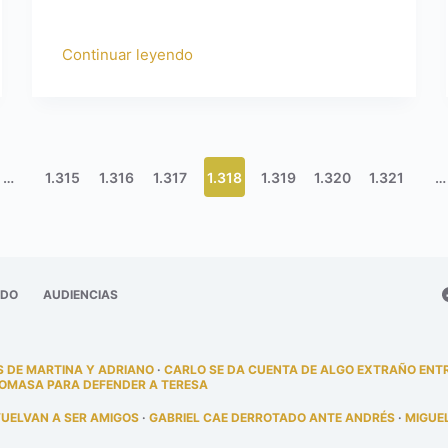
Continuar leyendo
…
1.315
1.316
1.317
1.318
1.319
1.320
1.321
…
ADO
AUDIENCIAS
 DE MARTINA Y ADRIANO
·
CARLO SE DA CUENTA DE ALGO EXTRAÑO ENT
TOMASA PARA DEFENDER A TERESA
VUELVAN A SER AMIGOS
·
GABRIEL CAE DERROTADO ANTE ANDRÉS
·
MIGUE