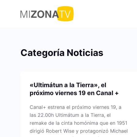
S
a
l
t
a
r
Categoría
Noticias
a
l
c
o
«Ultimátun a la Tierra», el
n
próximo viernes 19 en Canal +
t
e
Canal+ estrena el próximo viernes 19, a
n
las 22.00h Ultimátum a la Tierra, el
i
remake de la cinta homónima que en 1951
d
dirigió Robert Wise y protagonizó Michael
o