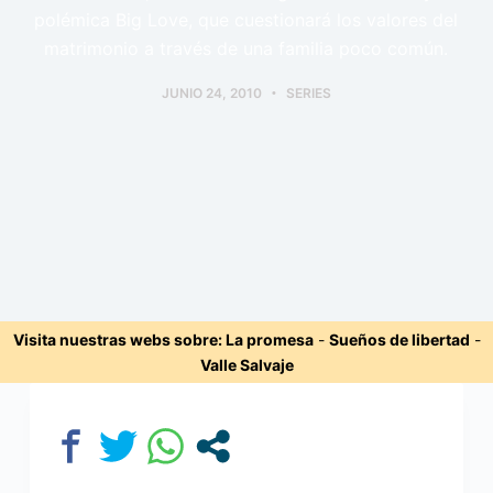
polémica Big Love, que cuestionará los valores del
matrimonio a través de una familia poco común.
JUNIO 24, 2010
SERIES
Visita nuestras webs sobre:
La promesa
-
Sueños de libertad
-
Valle Salvaje