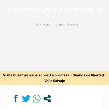
Antena 3 emite esta miércoles el penúltimo capítulo
de la serie.
JULIO 1, 2015
SERIES
,
VÍDEOS
Visita nuestras webs sobre:
La promesa
-
Sueños de libertad
-
Valle Salvaje