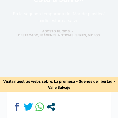
En la segunda temporada de 'Mar de plástico'
nadie estará a salvo.
AGOSTO 18, 2016
DESTACADO
,
IMÁGENES
,
NOTICIAS
,
SERIES
,
VÍDEOS
Visita nuestras webs sobre:
La promesa
-
Sueños de libertad
-
Valle Salvaje