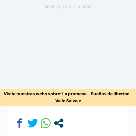
ABRIL 13, 2010
VÍDEOS
Visita nuestras webs sobre:
La promesa
-
Sueños de libertad
-
Valle Salvaje