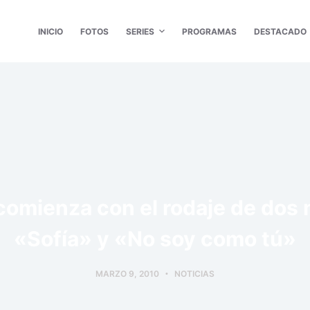
INICIO
FOTOS
SERIES
PROGRAMAS
DESTACADO
omienza con el rodaje de dos 
«Sofía» y «No soy como tú»
MARZO 9, 2010
NOTICIAS