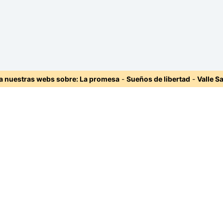
ta nuestras webs sobre:
La promesa
-
Sueños de libertad
-
Valle S