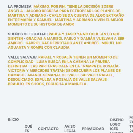
LA PROMESA
:
MÁXIMO, POR FIN, TIENE LA DECISIÓN SOBRE
ÁNGELA
·
JACOBO REGRESA PARA ESTROPEAR LOS PLANES DE
MARTINA Y ADRIANO
·
CARLO SE DA CUENTA DE ALGO EXTRAÑO
ENTRE MARÍA Y SAMUEL
·
MARTINA Y ADRIANO VIVEN EL MEJOR
MOMENTO DE SU HISTORIA DE AMOR
SUEÑOS DE LIBERTAD
:
PAULA Y TASIO YA NO OCULTAN LO QUE
SIENTEN
·
GRACIAS A MARISOL PABLO Y DAMIÁN VUELVAN A SER
AMIGOS
·
GABRIEL CAE DERROTADO ANTE ANDRÉS
·
MIGUEL NO
AGUANTA Y ROMPE CON CLAUDIA
VALLE SALVAJE
:
RAFAEL Y ROSALÍA TIENEN UN MOMENTO DE
COMPLICIDAD
·
LUISA BUSCA EN LA CABAÑA LA PRUEBA
DEFINITIVA
·
LAS PARTERAS CAEN EN LA TRAMPA DE ROSALÍA
·
VICTORIA Y MERCEDES TRATAN DE DESCUBRIR LOS PLANES DE
DÁMASO
·
AVANCE SEMANAL DE ‘VALLE SALVAJE’: RAFAEL,
DESQUICIADO, EXPULSA A ROSALÍA DE VALLE SALVAJE
·
BRAULIO, EN SHOCK, ESCUCHA A MANUELA
M
INICIO
DISEÑO
Z
LOGO:
QUÉ
AVISO
T
CONTACTO
PRIVACIDAD
ICED
ES
LEGAL
2