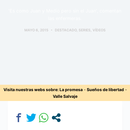
'Es como Juan y Medio pero sin el Juan', comentan
las enfermeras.
MAYO 6, 2015
DESTACADO
,
SERIES
,
VÍDEOS
Visita nuestras webs sobre:
La promesa
-
Sueños de libertad
-
Valle Salvaje