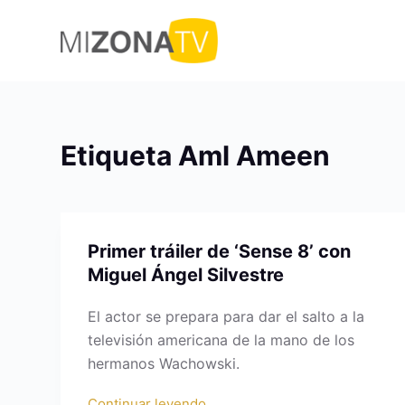
S
a
l
t
a
r
Etiqueta
Aml Ameen
a
l
c
o
Primer tráiler de ‘Sense 8’ con
n
Miguel Ángel Silvestre
t
e
El actor se prepara para dar el salto a la
n
televisión americana de la mano de los
i
hermanos Wachowski.
d
o
Continuar leyendo